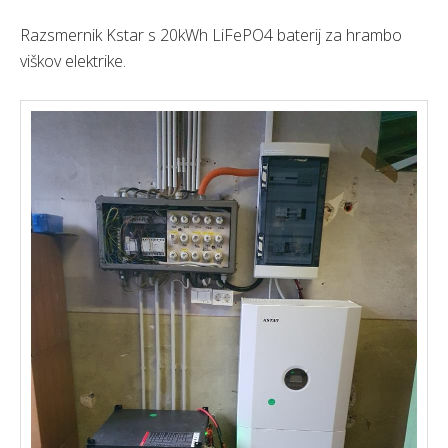
Razsmernik Kstar s 20kWh LiFePO4 baterij za hrambo
viškov elektrike.