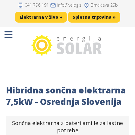
041 796 191
info
velog.si
Brnčičeva 29b
Domov
Elektrarna v živo »
Spletna trgovina »
Projekti
Sončne elektrarne
Sončne celice
Solarni regulatorji
Hibridna sončna elektrarna
Solarni akumulatorji
7,5kW - Osrednja Slovenija
Razsmerniki
Sončna elektrarna z baterijami le za lastne
Zaščita, kabli, konektorji
potrebe