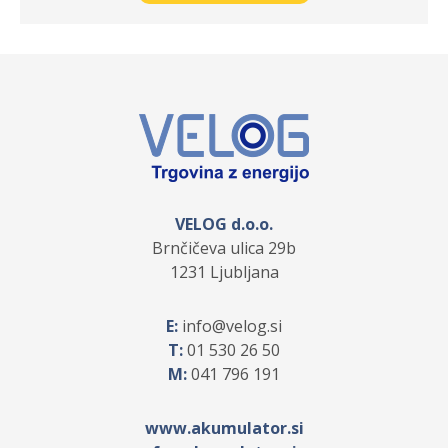
VELOG d.o.o.
Brnčičeva ulica 29b
1231 Ljubljana
E:
info
velog.si
T:
01 530 26 50
M:
041 796 191
www.akumulator.si