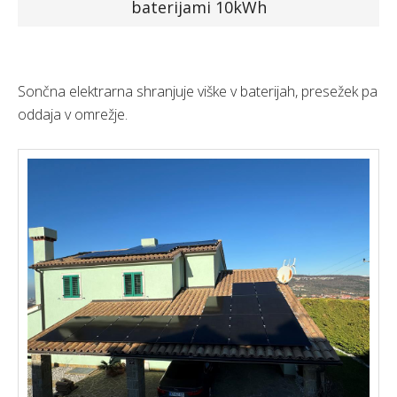
baterijami 10kWh
Faq
Podjetje
Sončna elektrarna shranjuje viške v baterijah, presežek pa
oddaja v omrežje.
Spletna trgovina »