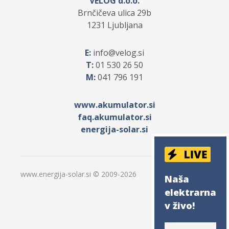
VELOG d.o.o.
Brnčičeva ulica 29b
1231 Ljubljana
E:
info
velog.si
T:
01 530 26 50
M:
041 796 191
www.akumulator.si
faq.akumulator.si
energija-solar.si
www.energija-solar.si © 2009-
2026
Naša
elektrarna
v živo!