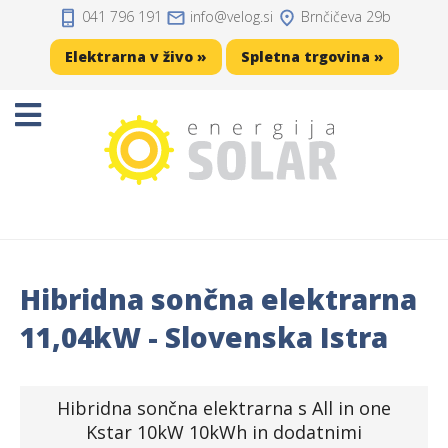
041 796 191
info
velog.si
Brnčičeva 29b
Domov
Elektrarna v živo »
Spletna trgovina »
Projekti
Sončne elektrarne
Sončne celice
Solarni regulatorji
Hibridna sončna elektrarna
Solarni akumulatorji
11,04kW - Slovenska Istra
Razsmerniki
Hibridna sončna elektrarna s All in one
Zaščita, kabli, konektorji
Kstar 10kW 10kWh in dodatnimi