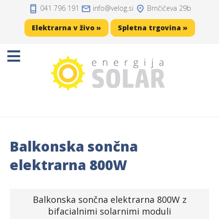
041 796 191
info
velog.si
Brnčičeva 29b
Domov
Elektrarna v živo »
Spletna trgovina »
Projekti
Sončne elektrarne
Sončne celice
Solarni regulatorji
Balkonska sončna
Solarni akumulatorji
elektrarna 800W
Razsmerniki
Balkonska sončna elektrarna 800W z
Zaščita, kabli, konektorji
bifacialnimi solarnimi moduli