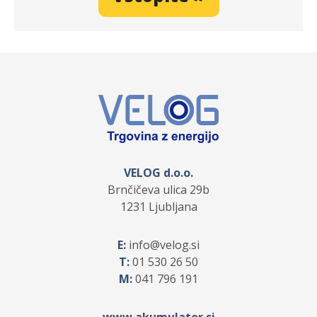
VELOG d.o.o.
Brnčičeva ulica 29b
1231 Ljubljana
E:
info
velog.si
T:
01 530 26 50
M:
041 796 191
www.akumulator.si