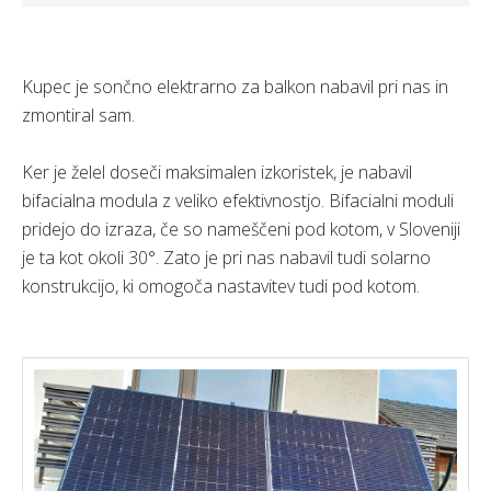
Faq
Kupec je sončno elektrarno za balkon nabavil pri nas in
Podjetje
zmontiral sam.
Spletna trgovina »
Ker je želel doseči maksimalen izkoristek, je nabavil
bifacialna modula z veliko efektivnostjo. Bifacialni moduli
pridejo do izraza, če so nameščeni pod kotom, v Sloveniji
je ta kot okoli 30°. Zato je pri nas nabavil tudi solarno
konstrukcijo, ki omogoča nastavitev tudi pod kotom.