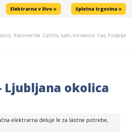
Elektrarna v živo »
Spletna trgovina »
atorji
Razsmerniki
Zaščita, kabli, konektorji
Faq
Podjetje
 Ljubljana okolica
na elektrarna deluje le za lastne potrebe,