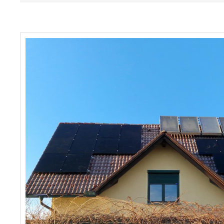
Faq
Podjetje
Spletna trgovina »