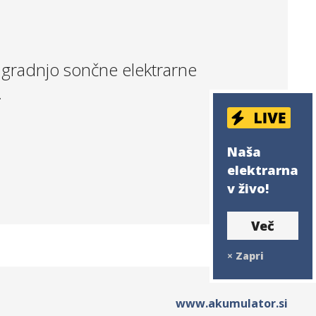
 gradnjo sončne elektrarne
.
Naša
elektrarna
v živo!
Več
×
Zapri
www.akumulator.si