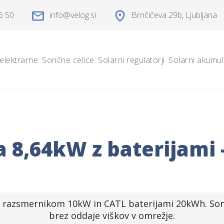
6 50
info
velog.si
Brnčičeva 29b
, Ljubljana
elektrarne
Sončne celice
Solarni regulatorji
Solarni akumul
 8,64kW z baterijami -
 razsmernikom 10kW in CATL baterijami 20kWh. Sonč
brez oddaje viškov v omrežje.