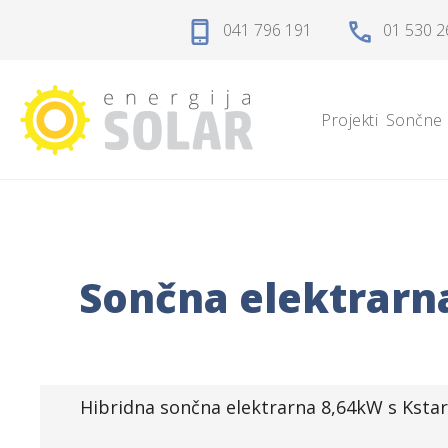
Domov
041 796 191
01 530 2
Projekti
Projekti
Sončne 
Sončne elektrarne
Sončne celice
Solarni regulatorji
Sončna elektrarna
Solarni akumulatorji
Razsmerniki
Hibridna sončna elektrarna 8,64kW s Kstar
Zaščita, kabli, konektorji