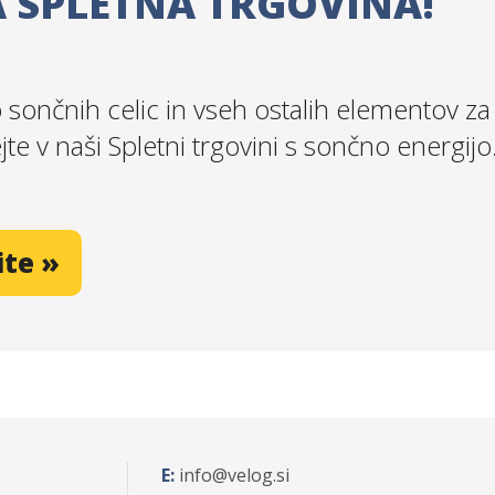
 SPLETNA TRGOVINA!
sončnih celic in vseh ostalih elementov za
ejte v naši Spletni trgovini s sončno energijo
ite »
E:
info
velog.si