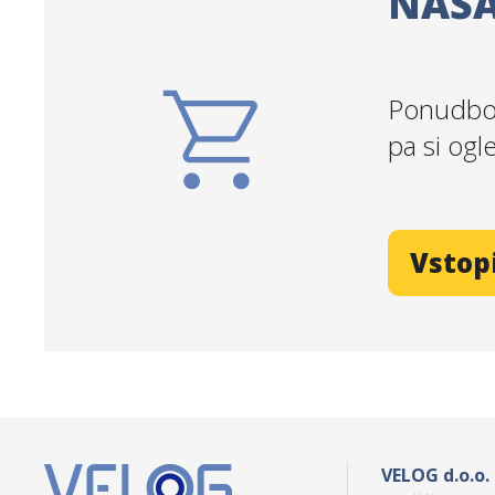
NAŠA
Ponudbo 
pa si ogl
Vstop
VELOG d.o.o.