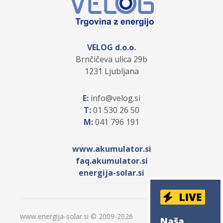
VELOG d.o.o.
Brnčičeva ulica 29b
1231 Ljubljana
E:
info
velog.si
T:
01 530 26 50
M:
041 796 191
www.akumulator.si
faq.akumulator.si
energija-solar.si
www.energija-solar.si © 2009-
2026
Naša