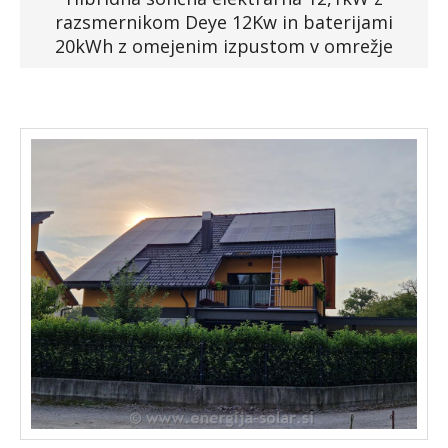
razsmernikom Deye 12Kw in baterijami
Faq
20kWh z omejenim izpustom v omrežje
Podjetje
Spletna trgovina »