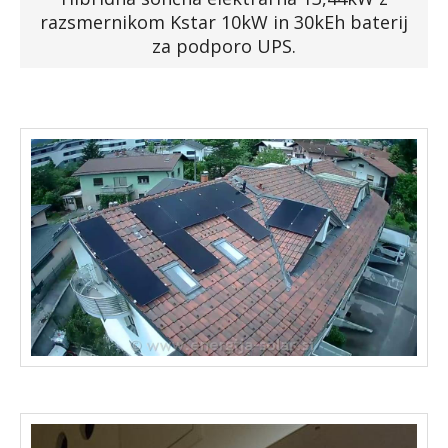
razsmernikom Kstar 10kW in 30kEh baterij
Faq
za podporo UPS.
Podjetje
Spletna trgovina »