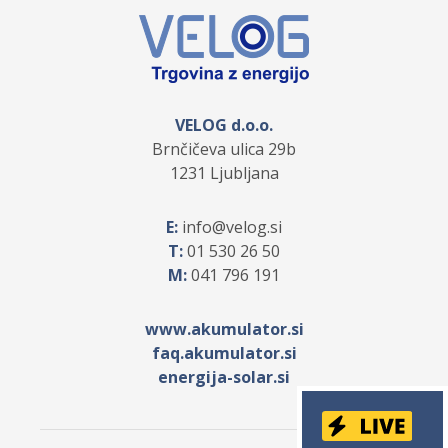
VELOG d.o.o.
Brnčičeva ulica 29b
1231 Ljubljana
E:
info
velog.si
T:
01 530 26 50
M:
041 796 191
www.akumulator.si
faq.akumulator.si
energija-solar.si