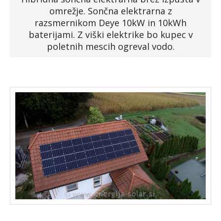
omrežje. Sončna elektrarna z
Faq
razsmernikom Deye 10kW in 10kWh
baterijami. Z viški elektrike bo kupec v
Podjetje
poletnih mescih ogreval vodo.
Spletna trgovina »