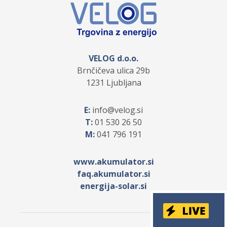
VELOG d.o.o.
Brnčičeva ulica 29b
1231 Ljubljana
E:
info
velog.si
T:
01 530 26 50
M:
041 796 191
www.akumulator.si
faq.akumulator.si
energija-solar.si