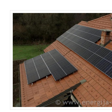
Faq
Podjetje
Spletna trgovina »