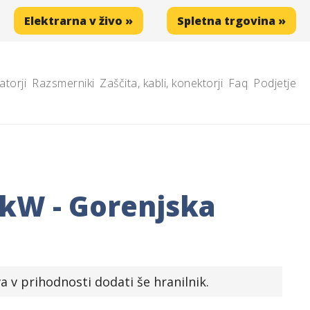
Elektrarna v živo »
Spletna trgovina »
atorji
Razsmerniki
Zaščita, kabli, konektorji
Faq
Podjetje
9kW - Gorenjska
v prihodnosti dodati še hranilnik.