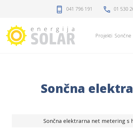
Domov
041 796 191
01 530 2
Projekti
Projekti
Sončne 
Sončne elektrarne
Sončne celice
Solarni regulatorji
Sončna elektra
Solarni akumulatorji
Razsmerniki
Sončna elektrarna net metering s 
Zaščita, kabli, konektorji