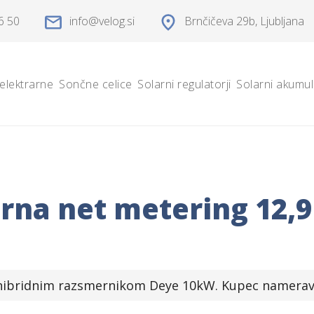
6 50
info
velog.si
Brnčičeva 29b
, Ljubljana
elektrarne
Sončne celice
Solarni regulatorji
Solarni akumul
rna net metering 12,
hibridnim razsmernikom Deye 10kW. Kupec namerava 