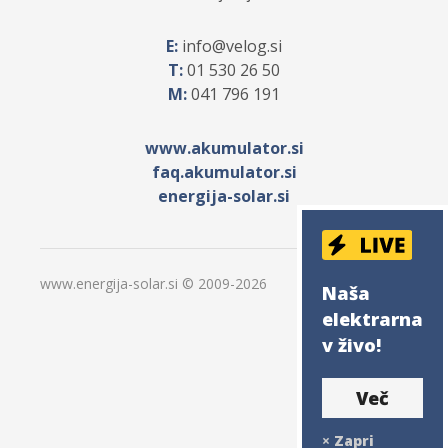
E:
info
velog.si
T:
01 530 26 50
M:
041 796 191
www.akumulator.si
faq.akumulator.si
energija-solar.si
www.energija-solar.si © 2009-
2026
Naša
elektrarna
v živo!
Več
×
Zapri