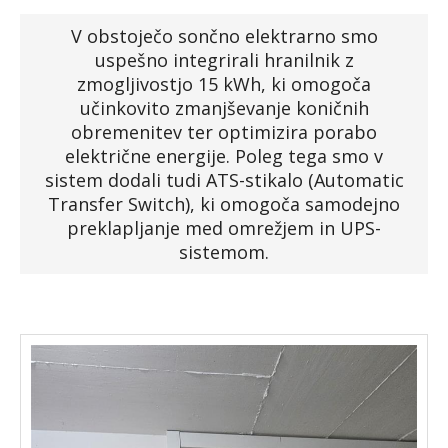
Faq
V obstoječo sončno elektrarno smo
uspešno integrirali hranilnik z
zmogljivostjo 15 kWh, ki omogoča
Podjetje
učinkovito zmanjševanje koničnih
obremenitev ter optimizira porabo
Spletna trgovina »
električne energije. Poleg tega smo v
sistem dodali tudi ATS-stikalo (Automatic
Transfer Switch), ki omogoča samodejno
preklapljanje med omrežjem in UPS-
sistemom.