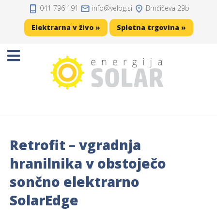
041 796 191
info
velog.si
Brnčičeva 29b
Domov
Elektrarna v živo »
Spletna trgovina »
Projekti
Sončne elektrarne
Sončne celice
Solarni regulatorji
Retrofit – vgradnja
Solarni akumulatorji
hranilnika v obstoječo
Razsmerniki
sončno elektrarno
SolarEdge
Zaščita, kabli, konektorji