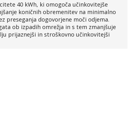
citete 40 kWh, ki omogoča učinkovitejše
anjšanje koničnih obremenitev na minimalno
ez preseganja dogovorjene moči odjema.
gata ob izpadih omrežja in s tem zmanjšuje
lju prijaznejši in stroškovno učinkovitejši