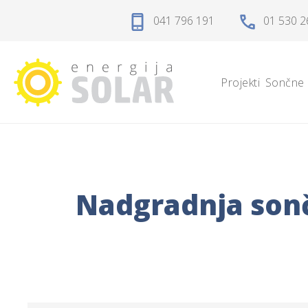
Domov
041 796 191
01 530 2
Projekti
Projekti
Sončne 
Sončne elektrarne
Sončne celice
Solarni regulatorji
Nadgradnja sonč
Solarni akumulatorji
Razsmerniki
Zaščita, kabli, konektorji