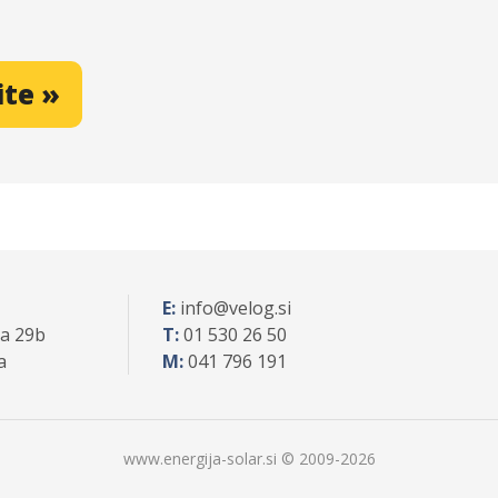
ite »
E:
info
velog.si
ca 29b
T:
01 530 26 50
a
M:
041 796 191
www.energija-solar.si © 2009-
2026