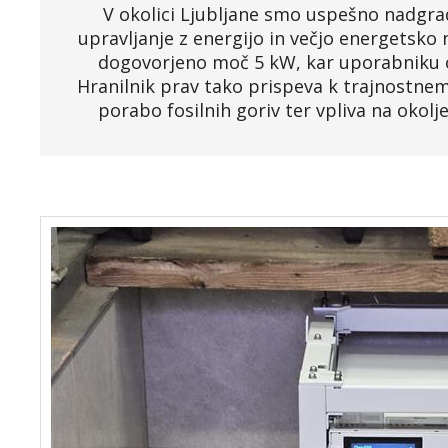
V okolici Ljubljane smo uspešno nadgra
Faq
upravljanje z energijo in večjo energetsk
dogovorjeno moč 5 kW, kar uporabniku 
Hranilnik prav tako prispeva k trajnostne
Podjetje
porabo fosilnih goriv ter vpliva na okolje
Spletna trgovina »