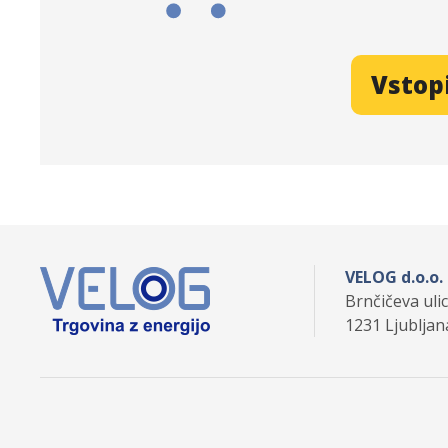
Vstop
VELOG d.o.o.
Brnčičeva uli
1231 Ljubljan