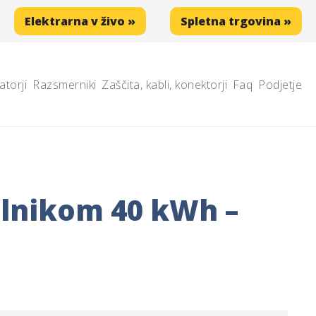
Elektrarna v živo »
Spletna trgovina »
atorji
Razsmerniki
Zaščita, kabli, konektorji
Faq
Podjetje
ilnikom 40 kWh –