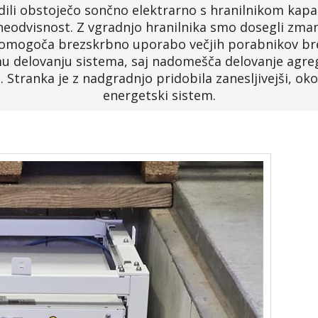
dili obstoječo sončno elektrarno s hranilnikom kapa
o neodvisnost. Z vgradnjo hranilnika smo dosegli zm
omogoča brezskrbno uporabo večjih porabnikov br
mu delovanju sistema, saj nadomešča delovanje agre
. Stranka je z nadgradnjo pridobila zanesljivejši, oko
energetski sistem.