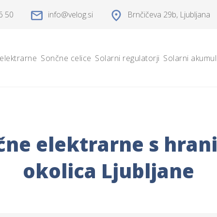
6 50
info
velog.si
Brnčičeva 29b
, Ljubljana
elektrarne
Sončne celice
Solarni regulatorji
Solarni akumul
ne elektrarne s hran
okolica Ljubljane