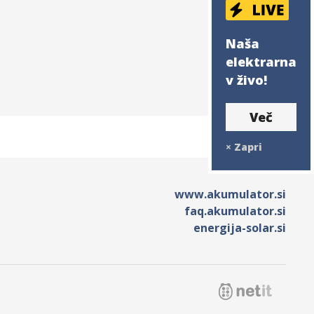
Naša
elektrarna
v živo!
Več
×
Zapri
www.akumulator.si
faq.akumulator.si
energija-solar.si