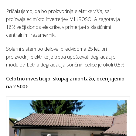
Pričakujemo, da bo proizvodnja elektrike višja, saj
proizvajalec mikro inverterjev MIKROSOLA zagotavlja
16% večji donos elektrike, v primerjavi s klasičnimi
centralnimi razsmerniki.
Solarni sistem bo deloval predvidoma 25 let, pri
proizvodnji elektrike je treba upoštevati degradacijo
modulov. Letna degradacija sončnih celice je okoli 0,5%.
Celotno investicijo, skupaj z montažo, ocenjujemo
na 2.500€
.