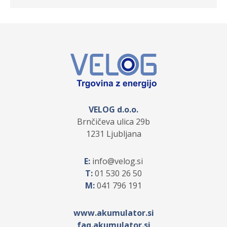
VELOG d.o.o.
Brnčičeva ulica 29b
1231 Ljubljana
E:
info
velog.si
T:
01 530 26 50
M:
041 796 191
www.akumulator.si
faq.akumulator.si