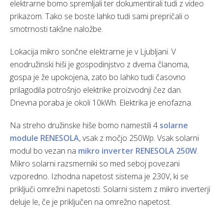
elektrarne bomo spremljali ter dokumentirali tudi z video
prikazom. Tako se boste lahko tudi sami prepričali o
smotrnosti takšne naložbe.
Lokacija mikro sončne elektrarne je v Ljubljani. V
enodružinski hiši je gospodinjstvo z dvema članoma,
gospa je že upokojena, zato bo lahko tudi časovno
prilagodila potrošnjo elektrike proizvodnji čez dan.
Dnevna poraba je okoli 10kWh. Elektrika je enofazna.
Na streho družinske hiše bomo namestili 4
solarne
module RENESOLA
, vsak z močjo 250Wp. Vsak solarni
modul bo vezan na
mikro inverter RENESOLA 250W
.
Mikro solarni razsmerniki so med seboj povezani
vzporedno. Izhodna napetost sistema je 230V, ki se
priključi omrežni napetosti. Solarni sistem z mikro inverterji
deluje le, če je priključen na omrežno napetost.