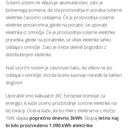
Solarni sistem ne vključuje akumulatorjev, zato je
bistvenega pomena, da sta proizvodnja in poraba solarne
elektrike časovno usklajena. Če je proizvodnja solarne
elektrike preskromna, glede na porabo, se uporabi
elektrika iz omrežja. Če je proizvodnja solarne elektrike
prevelika, glede na porabnike, se višek elektrike lahko
oddaja v omrežje. Zato je treba skleniti pogodbo z
distributerjem elektrike.
Naš vzorčni sistem je zasnovan tako, da viškov ne bo
oddajal v omrežje, morda bomo kasneje naredili še takšen
dogovor.
Uporabili smo kalkulator JRC Evropske komisije za
energijo, ki kaže oceno proizvodnje sončne elektrike na
tej lokaciji. Ocena kaže, da bo mikro elektrarna z močjo
1kW, dajala
poprečno dnevno 3kWh
. Skupaj
letno naj
bi bilo proizvedeno 1.090 kWh elektrike
.