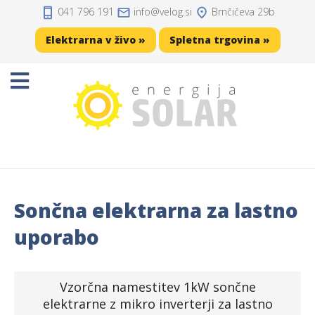
041 796 191
info
velog.si
Brnčičeva 29b
Domov
Elektrarna v živo »
Spletna trgovina »
Projekti
Sončne elektrarne
Sončne celice
Solarni regulatorji
Sončna elektrarna za lastno
Solarni akumulatorji
uporabo
Razsmerniki
Vzorčna namestitev 1kW sončne
Zaščita, kabli, konektorji
elektrarne z mikro inverterji za lastno