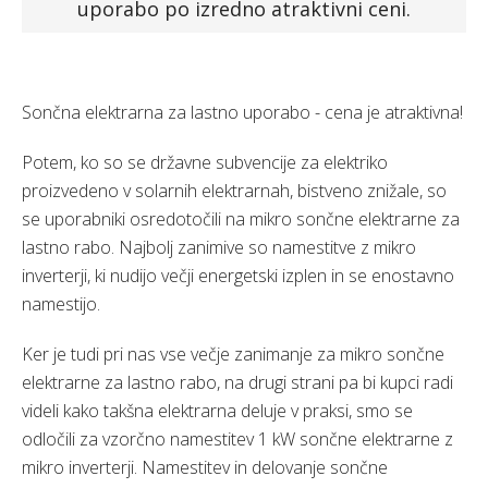
uporabo po izredno atraktivni ceni.
Faq
Podjetje
Sončna elektrarna za lastno uporabo - cena je atraktivna!
Spletna trgovina »
Potem, ko so se državne subvencije za elektriko
proizvedeno v solarnih elektrarnah, bistveno znižale, so
se uporabniki osredotočili na mikro sončne elektrarne za
lastno rabo. Najbolj zanimive so namestitve z mikro
inverterji, ki nudijo večji energetski izplen in se enostavno
namestijo.
Ker je tudi pri nas vse večje zanimanje za mikro sončne
elektrarne za lastno rabo, na drugi strani pa bi kupci radi
videli kako takšna elektrarna deluje v praksi, smo se
odločili za vzorčno namestitev 1 kW sončne elektrarne z
mikro inverterji. Namestitev in delovanje sončne