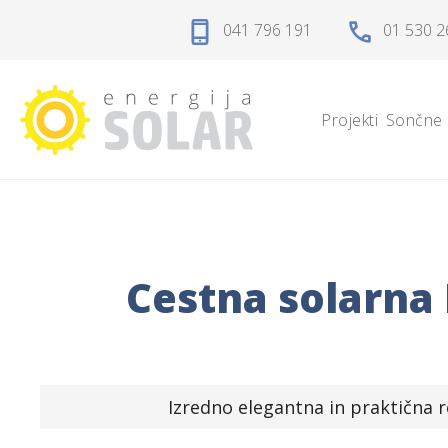
Domov
041 796 191
01 530 2
Projekti
Projekti
Sončne 
Sončne elektrarne
Sončne celice
Solarni regulatorji
Cestna solarna 
Solarni akumulatorji
Razsmerniki
Izredno elegantna in praktična r
Zaščita, kabli, konektorji