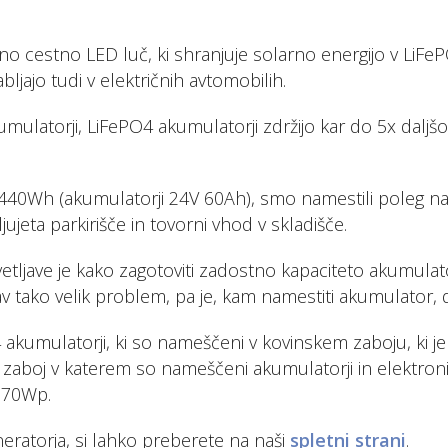
o cestno LED luč, ki shranjuje solarno energijo v LiFeP
ljajo tudi v električnih avtomobilih.
mulatorji, LiFePO4 akumulatorji zdržijo kar do 5x daljšo ž
1.440Wh (akumulatorji 24V 60Ah), smo namestili poleg naš
ljujeta parkirišče in tovorni vhod v skladišče.
tljave je kako zagotoviti zadostno kapaciteto akumulato
av tako velik problem, pa je, kam namestiti akumulator,
umulatorji, ki so nameščeni v kovinskem zaboju, ki je 
j je zaboj v katerem so nameščeni akumulatorji in elektro
 70Wp.
neratorja, si lahko preberete na naši
spletni strani
.