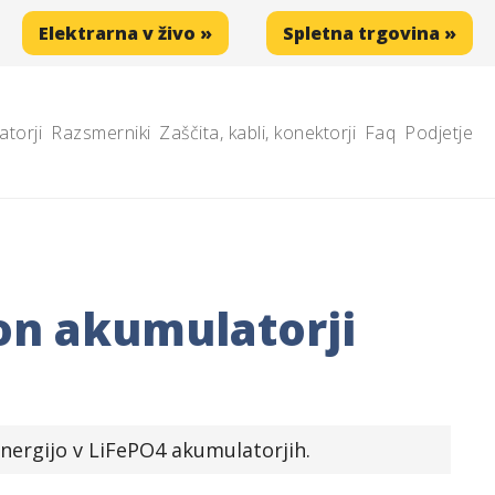
Elektrarna v živo »
Spletna trgovina »
atorji
Razsmerniki
Zaščita, kabli, konektorji
Faq
Podjetje
ion akumulatorji
energijo v LiFePO4 akumulatorjih.