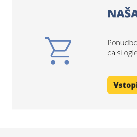
NAŠA
Ponudbo 
pa si ogl
Vstop