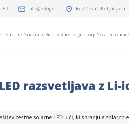
6 50
info
velog.si
Brnčičeva 29b
, Ljubljana
elektrarne
Sončne celice
Solarni regulatorji
Solarni akumul
LED razsvetljava z Li-
ešitev cestne solarne LED luči, ki shranjuje solarno 