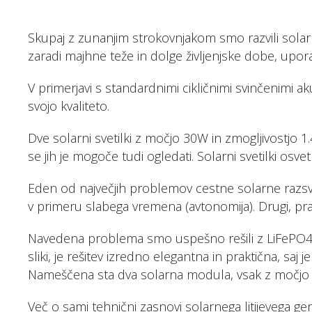
Faq
Skupaj z zunanjim strokovnjakom smo razvili solarn
zaradi majhne teže in dolge življenjske dobe, uporab
Podjetje
V primerjavi s standardnimi cikličnimi svinčenimi aku
Spletna trgovina »
svojo kvaliteto.
Dve solarni svetilki z močjo 30W in zmogljivostjo 
se jih je mogoče tudi ogledati. Solarni svetilki osvet
Eden od največjih problemov cestne solarne razsve
v primeru slabega vremena (avtonomija). Drugi, pr
Navedena problema smo uspešno rešili z LiFePO4 ak
sliki, je rešitev izredno elegantna in praktična, sa
Nameščena sta dva solarna modula, vsak z močjo
Več o sami tehnični zasnovi solarnega litijevega ge