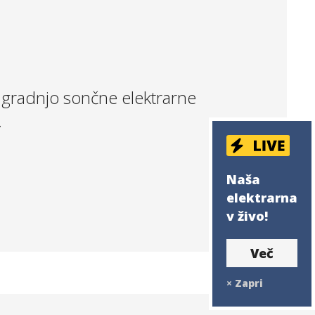
 gradnjo sončne elektrarne
.
Naša
elektrarna
v živo!
Več
×
Zapri