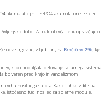
O4 akumulatorjih. LiFePO4 akumulatorji se sicer
ivljenjsko dobo. Zato, kljub višji ceni, opravičujejo
e nove trgovine, v Ljubljani, na
Brnčičevi 29b
, kjer
rjev, ki bo podaljšala delovanje solarnega sistema
 da bo varen pred krajo in vandalizmom.
na vrhu nosilnega stebra. Kakor lahko vidite na
nika, istočasno tudi nosilec za solarne module.