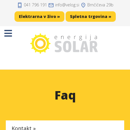
041 796 191
info
velog.si
Brnčičeva 29b
Domov
Elektrarna v živo »
Spletna trgovina »
Projekti
Sončne elektrarne
Sončne celice
Solarni regulatorji
Solarni akumulatorji
Faq
Razsmerniki
Zaščita, kabli, konektorji
Kontakt »