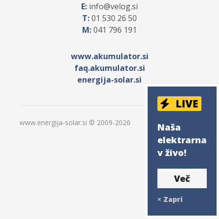
E:
info
velog.si
T:
01 530 26 50
M:
041 796 191
www.akumulator.si
faq.akumulator.si
energija-solar.si
www.energija-solar.si © 2009-
2026
Naša
elektrarna
v živo!
Več
×
Zapri