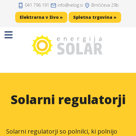
041 796 191
info
velog.si
Brnčičeva 29b
Domov
Elektrarna v živo »
Spletna trgovina »
Projekti
Sončne elektrarne
Sončne celice
Solarni regulatorji
Solarni akumulatorji
Solarni regulatorji
Razsmerniki
Zaščita, kabli, konektorji
Solarni regulatorji so polnilci, ki polnijo