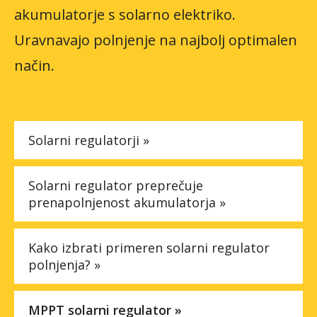
akumulatorje s solarno elektriko.
Faq
Uravnavajo polnjenje na najbolj optimalen
Podjetje
način.
Spletna trgovina »
Solarni regulatorji »
Solarni regulator preprečuje
prenapolnjenost akumulatorja »
Kako izbrati primeren solarni regulator
polnjenja? »
MPPT solarni regulator »