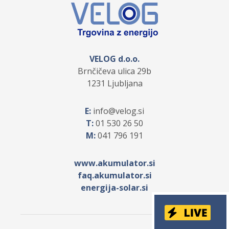
VELOG d.o.o.
Brnčičeva ulica 29b
1231 Ljubljana
E:
info
velog.si
T:
01 530 26 50
M:
041 796 191
www.akumulator.si
faq.akumulator.si
energija-solar.si