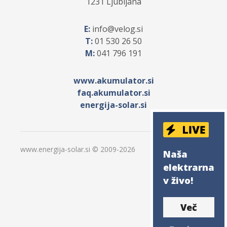
1231 Ljubljana
E:
info
velog.si
T:
01 530 26 50
M:
041 796 191
www.akumulator.si
faq.akumulator.si
energija-solar.si
www.energija-solar.si © 2009-
2026
Naša
elektrarna
v živo!
Več