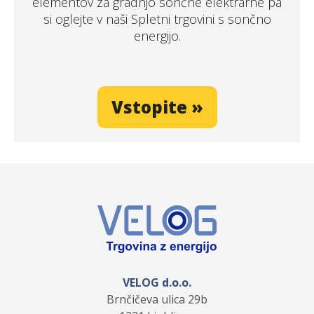
elementov za gradnjo sončne elektrarne pa
si oglejte v naši Spletni trgovini s sončno
energijo.
Vstopite »
VELOG d.o.o.
Brnčičeva ulica 29b