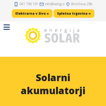
041 796 191
info
velog.si
Brnčičeva 29b
Domov
Elektrarna v živo »
Spletna trgovina »
Projekti
Sončne elektrarne
Sončne celice
Solarni regulatorji
Solarni akumulatorji
Solarni
Razsmerniki
akumulatorji
Zaščita, kabli, konektorji