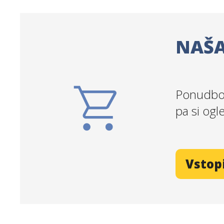
NAŠA
Ponudbo 
pa si ogl
Vstop