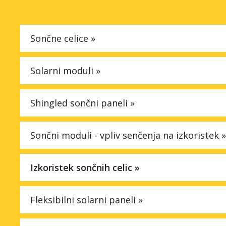
Faq
Sončne celice »
Podjetje
Solarni moduli »
Spletna trgovina »
Shingled sončni paneli »
Sončni moduli - vpliv senčenja na izkoristek »
Izkoristek sončnih celic »
Fleksibilni solarni paneli »