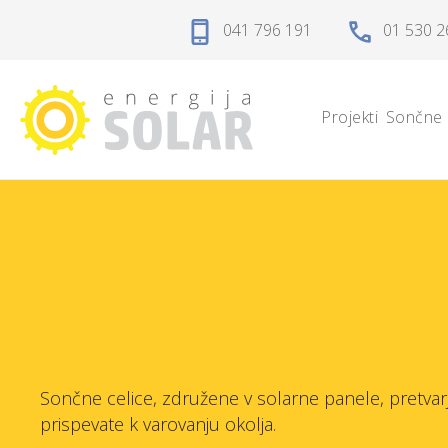
Domov
041 796 191
01 530 2
Projekti
Projekti
Sončne 
Sončne elektrarne
Sončne celice
Solarni regulatorji
Solarni akumulatorji
Razsmerniki
Sončne celice, združene v solarne panele, pretvarj
Zaščita, kabli, konektorji
prispevate k varovanju okolja.