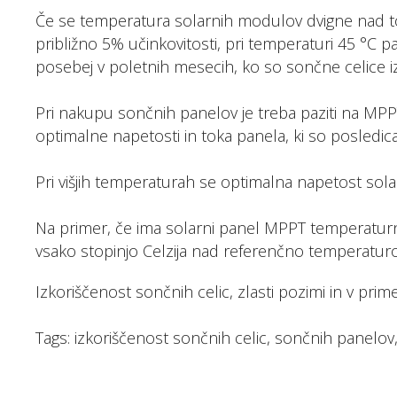
Če se temperatura solarnih modulov dvigne nad to
približno 5% učinkovitosti, pri temperaturi 45 °C
posebej v poletnih mesecih, ko so sončne celice 
Pri nakupu sončnih panelov je treba paziti na MP
optimalne napetosti in toka panela, ki so posled
Pri višjih temperaturah se optimalna napetost so
Na primer, če ima solarni panel MPPT temperaturn
vsako stopinjo Celzija nad referenčno temperaturo
Izkoriščenost sončnih celic, zlasti pozimi in v pr
Tags: izkoriščenost sončnih celic, sončnih panelov