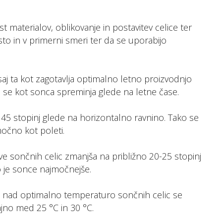
 materialov, oblikovanje in postavitev celice ter
o in v primerni smeri ter da se uporabijo
saj ta kot zagotavlja optimalno letno proizvodnjo
saj se kot sonca spreminja glede na letne čase.
 45 stopinj glede na horizontalno ravnino. Tako se
močno kot poleti.
tve sončnih celic zmanjša na približno 20-25 stopinj
o je sonce najmočnejše.
ija nad optimalno temperaturo sončnih celic se
ajno med 25 °C in 30 °C.