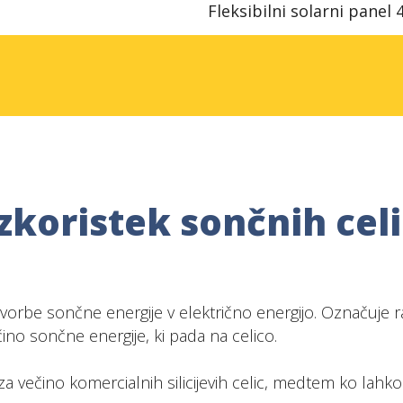
Fleksibilni solarni pane
Izkoristek sončnih celi
etvorbe sončne energije v električno energijo. Označuje 
ičino sončne energije, ki pada na celico.
za večino komercialnih silicijevih celic, medtem ko lah