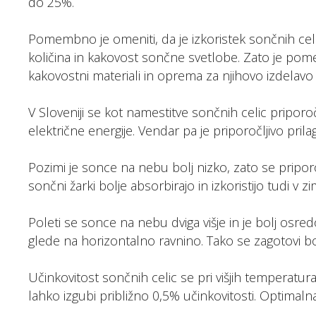
do 25%.
Pomembno je omeniti, da je izkoristek sončnih celic
količina in kakovost sončne svetlobe. Zato je po
kakovostni materiali in oprema za njihovo izdelavo 
V Sloveniji se kot namestitve sončnih celic pripor
električne energije. Vendar pa je priporočljivo pril
Pozimi je sonce na nebu bolj nizko, zato se pripor
sončni žarki bolje absorbirajo in izkoristijo tudi v
Poleti se sonce na nebu dviga višje in je bolj osre
glede na horizontalno ravnino. Tako se zagotovi bo
Učinkovitost sončnih celic se pri višjih temperatur
lahko izgubi približno 0,5% učinkovitosti. Optimal