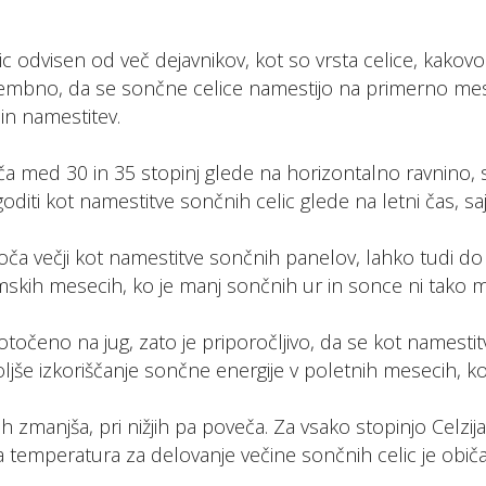
 odvisen od več dejavnikov, kot so vrsta celice, kakovost
membno, da se sončne celice namestijo na primerno mest
in namestitev.
oča med 30 in 35 stopinj glede na horizontalno ravnino, 
agoditi kot namestitve sončnih celic glede na letni čas, 
oča večji kot namestitve sončnih panelov, lahko tudi do
 zimskih mesecih, ko je manj sončnih ur in sonce ni tako 
dotočeno na jug, zato je priporočljivo, da se kot namesti
ljše izkoriščanje sončne energije v poletnih mesecih, k
ah zmanjša, pri nižjih pa poveča. Za vsako stopinjo Celz
na temperatura za delovanje večine sončnih celic je obič