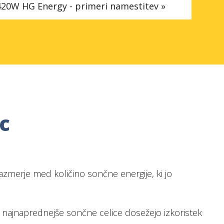
l 420W HG Energy - primeri namestitev »
c
razmerje med količino sončne energije, ki jo
ko najnaprednejše sončne celice dosežejo izkoristek