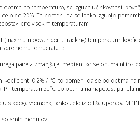
 optimalno temperaturo, se izguba učinkovitosti poveča
 pa celo do 20%. To pomeni, da se lahko izgubijo pomemb
izpostavljene visokim temperaturam.
PT (maximum power point tracking) temperaturni koefic
ica sprememb temperature.
larnega panela zmanjšuje, medtem ko se optimalni tok p
i koeficient -0,2% / °C, to pomeni, da se bo optimalna
. Pri temperaturi 50°C bo optimalna napetost panela niž
imeru slabega vremena, lahko zelo izboljša uporaba MPPT
, solarnih modulov.