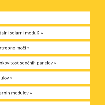
stalni solarni modul? »
potrebne moči »
nkovitost sončnih panelov »
ulov »
larnih modulov »