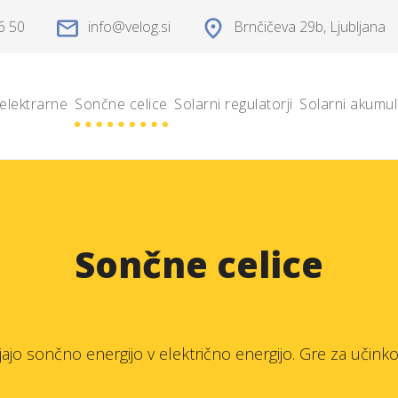
6 50
info
velog.si
Brnčičeva 29b
, Ljubljana
elektrarne
Sončne celice
Solarni regulatorji
Solarni akumul
Sončne celice
ajo sončno energijo v električno energijo. Gre za učinko