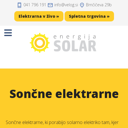
041 796 191
info
velog.si
Brnčičeva 29b
Domov
Elektrarna v živo »
Spletna trgovina »
Projekti
Sončne elektrarne
Sončne celice
Solarni regulatorji
Solarni akumulatorji
Sončne elektrarne
Razsmerniki
Zaščita, kabli, konektorji
Sončne elektrarne, ki porabijo solarno elektriko tam, kjer