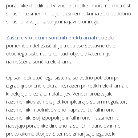
porabnike (hladilnik, TV, vodne črpalke), moramo imeti čisti
sinusni razsmernik. To je razsmernik, ki ima zelo podobno
sinusno krivuljo, kakor jo ima javno omrežje.
Zaščite v otočnih sončnih elektrarnah
so zelo
pomemben del. Zaščititi je treba vse sestavne dele
otočnega sistema, kakor tudi objekt v katerem je
nameščena sončna elektrarna.
Opisani deli otočnega sistema so vedno potrebni pri
izgradnji sončne elektrarne, razen pri redkih elektrarnah,
ki delujejo brez akumulatorjev. Vendar proizvajalci
razsmernikov že nekaj let kompletirajo solarni regulator,
razsmernik in polnilec v eno napravo, t.i. "all in one"
razsmernik. Bolj izpopolnjeni "all in one" razsmerniki,
napajajo porabnike direktno iz sončnih panelov in ne
preko akumulatorjev. S tem se zmanjšajo izgube, ki