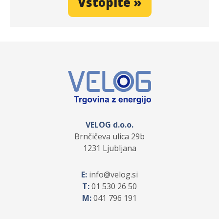
Vstopite »
VELOG d.o.o.
Brnčičeva ulica 29b
1231 Ljubljana
E:
info
velog.si
T:
01 530 26 50
M:
041 796 191