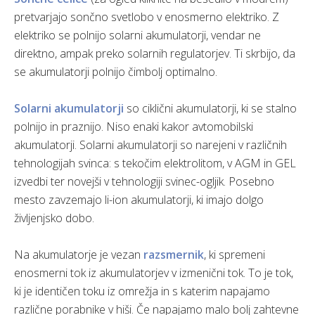
pretvarjajo sončno svetlobo v enosmerno elektriko. Z
elektriko se polnijo solarni akumulatorji, vendar ne
direktno, ampak preko solarnih regulatorjev. Ti skrbijo, da
se akumulatorji polnijo čimbolj optimalno.
Solarni akumulatorji
so ciklični akumulatorji, ki se stalno
polnijo in praznijo. Niso enaki kakor avtomobilski
akumulatorji. Solarni akumulatorji so narejeni v različnih
tehnologijah svinca: s tekočim elektrolitom, v AGM in GEL
izvedbi ter novejši v tehnologiji svinec-ogljik. Posebno
mesto zavzemajo li-ion akumulatorji, ki imajo dolgo
življenjsko dobo.
Na akumulatorje je vezan
razsmernik
, ki spremeni
enosmerni tok iz akumulatorjev v izmenični tok. To je tok,
ki je identičen toku iz omrežja in s katerim napajamo
različne porabnike v hiši. Če napajamo malo bolj zahtevne