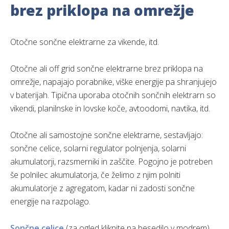
brez priklopa na omrežje
Otočne sončne elektrarne za vikende, itd.
Otočne ali off grid sončne elektrarne brez priklopa na
omrežje, napajajo porabnike, viške energije pa shranjujejo
v baterijah. Tipična uporaba otočnih sončnih elektrarn so
vikendi, planilnske in lovske koče, avtoodomi, navtika, itd.
Otočne ali samostojne sončne elektrarne, sestavljajo:
sončne celice, solarni regulator polnjenja, solarni
akumulatorji, razsmerniki in zaščite. Pogojno je potreben
še polnilec akumulatorja, če želimo z njim polniti
akumulatorje z agregatom, kadar ni zadosti sončne
energije na razpolago.
Sončne celice
(za ogled kliknite na besedilo v modrem)