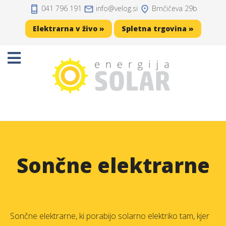
041 796 191
info
velog.si
Brnčičeva 29b
Domov
Elektrarna v živo »
Spletna trgovina »
Projekti
Sončne elektrarne
Sončne celice
Solarni regulatorji
Solarni akumulatorji
Sončne elektrarne
Razsmerniki
Zaščita, kabli, konektorji
Sončne elektrarne, ki porabijo solarno elektriko tam, kjer