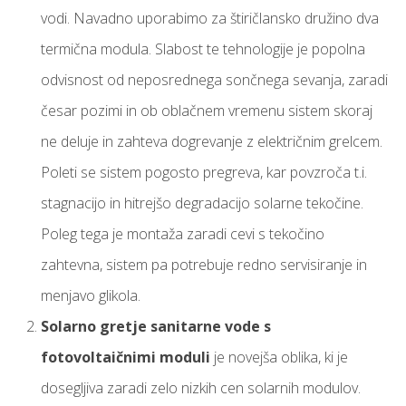
vodi. Navadno uporabimo za štiričlansko družino dva
termična modula. Slabost te tehnologije je popolna
odvisnost od neposrednega sončnega sevanja, zaradi
česar pozimi in ob oblačnem vremenu sistem skoraj
ne deluje in zahteva dogrevanje z električnim grelcem.
Poleti se sistem pogosto pregreva, kar povzroča t.i.
stagnacijo in hitrejšo degradacijo solarne tekočine.
Poleg tega je montaža zaradi cevi s tekočino
zahtevna, sistem pa potrebuje redno servisiranje in
menjavo glikola.
Solarno gretje sanitarne vode s
fotovoltaičnimi moduli
je novejša oblika, ki je
dosegljiva zaradi zelo nizkih cen solarnih modulov.