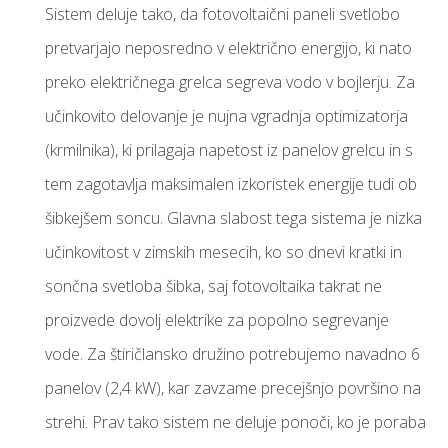
Sistem deluje tako, da fotovoltaični paneli svetlobo
pretvarjajo neposredno v električno energijo, ki nato
preko električnega grelca segreva vodo v bojlerju. Za
učinkovito delovanje je nujna vgradnja optimizatorja
(krmilnika), ki prilagaja napetost iz panelov grelcu in s
tem zagotavlja maksimalen izkoristek energije tudi ob
šibkejšem soncu. Glavna slabost tega sistema je nizka
učinkovitost v zimskih mesecih, ko so dnevi kratki in
sončna svetloba šibka, saj fotovoltaika takrat ne
proizvede dovolj elektrike za popolno segrevanje
vode. Za štiričlansko družino potrebujemo navadno 6
panelov (2,4 kW), kar zavzame precejšnjo površino na
strehi. Prav tako sistem ne deluje ponoči, ko je poraba