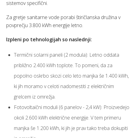
sistemov specifični.
Za gretje sanitarne vode porabi štiričlanska družina v
povprečju 3.800 kWh energije letno.
Izpleni po tehnologijah so naslednji:
Termični solarni paneli (2 modula): Letno oddata
približno 2.400 kWh toplote. To pomeni, da za
popolno oskrbo skozi celo leto manjka še 1.400 kWh,
ki jih moramo v celoti nadomestiti z električnim
grelcem iz omrežja.
Fotovoltaični moduli (6 panelov - 2,4 kW): Proizvedejo
okoli 2.600 kWh električne energije. V tem primeru
manjka še 1.200 kWh, ki jih je prav tako treba dokupiti