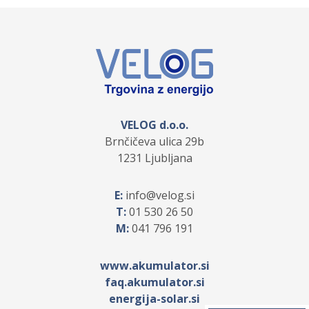
VELOG d.o.o.
Brnčičeva ulica 29b
1231 Ljubljana
E:
info
velog.si
T:
01 530 26 50
M:
041 796 191
www.akumulator.si
faq.akumulator.si
energija-solar.si