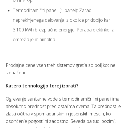
iz omrežja.
Termodinamični paneli (1 panel): Zaradi
neprekinjenega delovanja iz okolice pridobijo kar
3.100 kWh brezplačne energije. Poraba elektrike iz
omrežja je minimalna.
Prodajne cene vseh treh sistemov gretja so bolj kot ne
izenačene.
Katero tehnologijo torej izbrati?
Ogrevanje sanitarne vode s termodinamičnimi paneli ima
absolutno prednost pred ostalima dvema. Ta prednost je
zlasti očitna v spomladanskih in jesenskih mescih, ko
osončenje pogosti ni zadostno. Seveda pa tudi pozimi,