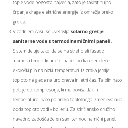
tople vode pogosto največja, zato je takrat nujno
črpanje drage električne energije iz omrežja preko
grelca.
V zadnjem času se uveljavlja
solarno gretje
sanitarne vode s termodinamičnimi paneli.
Sistem deluje tako, da se na streho ali fasado
namesti termodinamični panel, po katerem teče
ekološki plin na nizki temperaturi. Iz zraka jemlje
toploto ne glede na uro dneva in letni čas. Ta plin nato
potuje do kompresorja, ki mu poviša tlak in
temperaturo, nato pa preko toplotnega izmenjevalnika
odda toploto vodi v bojlerju. Za štiričlansko družino
navadno zadošča že en sam termodinamični panel.