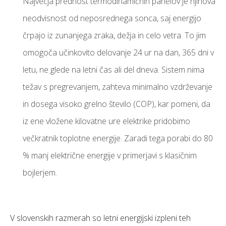
Največja prednost termodinamičnih panelov je njihova
neodvisnost od neposrednega sonca, saj energijo
črpajo iz zunanjega zraka, dežja in celo vetra. To jim
omogoča učinkovito delovanje 24 ur na dan, 365 dni v
letu, ne glede na letni čas ali del dneva. Sistem nima
težav s pregrevanjem, zahteva minimalno vzdrževanje
in dosega visoko grelno število (COP), kar pomeni, da
iz ene vložene kilovatne ure elektrike pridobimo
večkratnik toplotne energije. Zaradi tega porabi do 80
% manj električne energije v primerjavi s klasičnim
bojlerjem.
V slovenskih razmerah so letni energijski izpleni teh