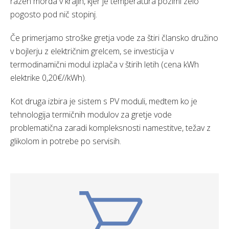
razen morda v krajih, kjer je temperatura pozimi zelo
pogosto pod nič stopinj.
Če primerjamo stroške gretja vode za štiri člansko družino
v bojlerju z električnim grelcem, se investicija v
termodinamični modul izplača v štirih letih (cena kWh
elektrike 0,20€//kWh).
Kot druga izbira je sistem s PV moduli, medtem ko je
tehnologija termičnih modulov za gretje vode
problematična zaradi kompleksnosti namestitve, težav z
glikolom in potrebe po servisih.